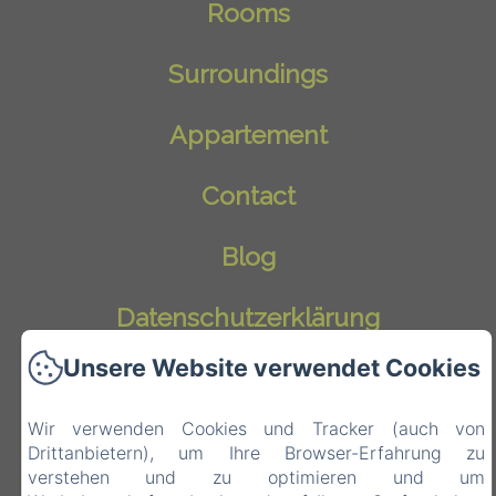
Rooms
Surroundings
Appartement
Contact
Blog
Datenschutzerklärung
Unsere Website verwendet Cookies
Rechtliche Informationen
Wir verwenden Cookies und Tracker (auch von
Cookie-Informationen
Drittanbietern), um Ihre Browser-Erfahrung zu
EN
FR
IT
DE
NL
verstehen und zu optimieren und um