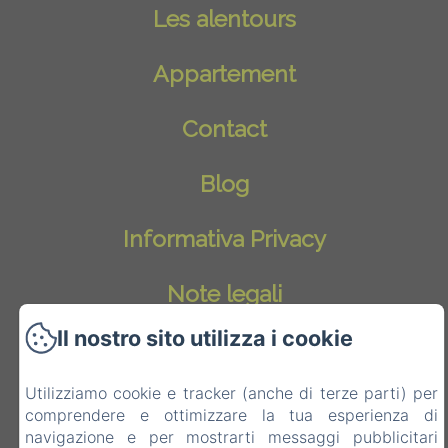
Les alentours
Appartement
Contact
Blog
Informativa Privacy
Note legali
Il nostro sito utilizza i cookie
Informazioni sui cookie
EN
FR
IT
DE
NL
Utilizziamo cookie e tracker (anche di terze parti) per
comprendere e ottimizzare la tua esperienza di
navigazione e per mostrarti messaggi pubblicitari
Funziona con Amenitiz