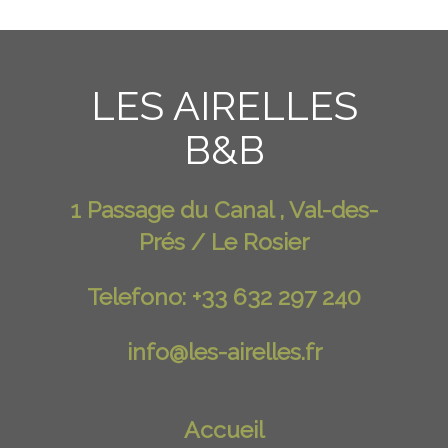
LES AIRELLES
B&B
1 Passage du Canal , Val-des-
Prés / Le Rosier
Telefono: +33 632 297 240
info@les-airelles.fr
Accueil