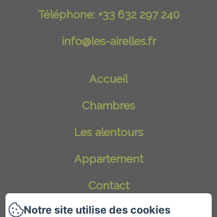
Téléphone: +33 632 297 240
info@les-airelles.fr
Accueil
Chambres
Les alentours
Appartement
Contact
Notre site utilise des cookies
Blog